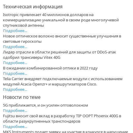
Техническая информация
Isotropic привлекает 40 миллионов долларов на
коммерциализацию уникальной в своем роде многолучевой
спутниковой антенны
Подробнее...
Новое оптическое волокно вносит существенные улучшения в
световые гироскопы
Подробнее...
Лидер отрасли в области решений для защиты от DDoS-атак
одобрил трансиверы Vitex 40G
Подробнее...
В ожидании комбинированной оптики в 2022 году
Подробнее...
Telia Carrier внедряет подключаемые модули с использованием
модулей Acacia Openzr+ и маршрутизаторов Cisco.
Подробнее...
Новости по теме
5G приближается, и он усилен оптоволокном
Подробнее...
Fujitsu вносит свой вклад в разработку TIP OOPT Phoenix 400G в
области разукрупненных транспондеров
Подробнее...
MKS Instruments подает заявку на участие в конкурсе в нарушение